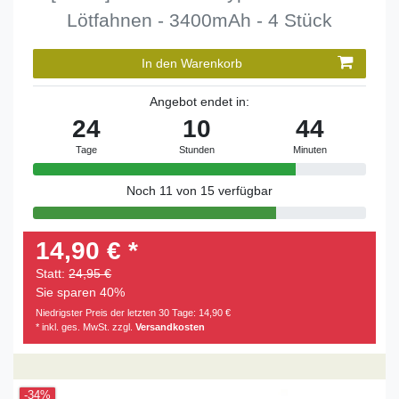
Lötfahnen - 3400mAh - 4 Stück
In den Warenkorb
Angebot endet in:
24
10
44
Tage
Stunden
Minuten
Noch 11 von 15 verfügbar
14,90 € *
Statt:
24,95 €
Sie sparen 40%
Niedrigster Preis der letzten 30 Tage:
14,90 €
* inkl. ges. MwSt. zzgl.
Versandkosten
-34%