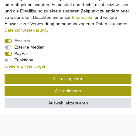
oder abgelehnt werden. Es besteht das Recht, nicht einzuwilligen
und die Einwilligung zu einem späteren Zeitpunkt zu ändern oder
zu widerrufen. Beachten Sie unser
Impressum
und weitere
Hinweise zur Verwendung personenbezogener Daten in unserer
Daten­schutz­erklärung
.
Essenziell
Externe Medien
PayPal
Funktional
Service-LiveChat
Weitere Einstellungen
Montag - Freitag
von 09:30 - 18:00 Uhr
Alle akzeptieren
Alle ablehnen
Auswahl akzeptieren