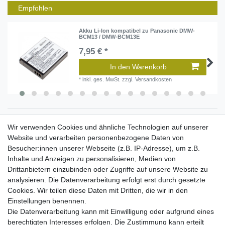
Empfohlen
Akku Li-Ion kompatibel zu Panasonic DMW-
BCM13 / DMW-BCM13E
7,95 € *
In den Warenkorb
*
inkl. ges. MwSt.
zzgl.
Versandkosten
Wir verwenden Cookies und ähnliche Technologien auf unserer
Wir sind für Sie da
Website und verarbeiten personenbezogene Daten von
Besucher:innen unserer Webseite (z.B. IP-Adresse), um z.B.
Inhalte und Anzeigen zu personalisieren, Medien von
Unser Service
Drittanbietern einzubinden oder Zugriffe auf unsere Website zu
analysieren. Die Datenverarbeitung erfolgt erst durch gesetzte
Super schnelle Zustellung
Cookies. Wir teilen diese Daten mit Dritten, die wir in den
3% Rabatt bei Zahlung per Vorkasse
Einstellungen benennen.
Versandkostenfrei innerhalb von Deutschland
Die Datenverarbeitung kann mit Einwilligung oder aufgrund eines
(Mo-Fr) Versand erfolgt bis 18:30 Uhr (wenn lagernd)
berechtigten Interesses erfolgen. Die Zustimmung kann erteilt
(Samstag) Versand erfolgt bis 13:30 Uhr (wenn lagernd)