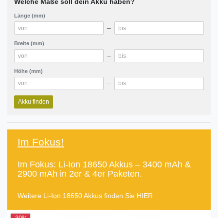
Welche Maße soll dein Akku haben?
Länge (mm)
–
Breite (mm)
–
Höhe (mm)
–
Akku finden
Im Fokus!
Im Fokus: Li-Ion 18650 Akkus – 3400 mAh &
2900 mAh in 2er & 4er Paketen.
Weitere Li-Ion 18650 Akkus finden Sie
HIER