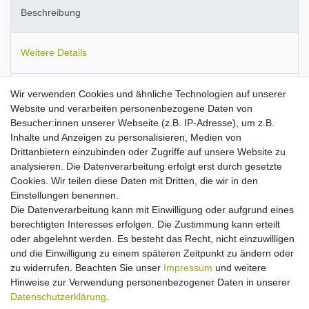
Beschreibung
Weitere Details
Batterieentsorgung
Wir verwenden Cookies und ähnliche Technologien auf unserer
Website und verarbeiten personenbezogene Daten von
Besucher:innen unserer Webseite (z.B. IP-Adresse), um z.B.
Informationen zur Produktsicherheit
Inhalte und Anzeigen zu personalisieren, Medien von
Drittanbietern einzubinden oder Zugriffe auf unsere Website zu
analysieren. Die Datenverarbeitung erfolgt erst durch gesetzte
Cookies. Wir teilen diese Daten mit Dritten, die wir in den
Einstellungen benennen.
Passend für
JBL Charge 4, Rock, Pulse 4, Flip 5 Eco, Flip 5
Die Datenverarbeitung kann mit Einwilligung oder aufgrund eines
Ocean, Clip 4, Go 3.
berechtigten Interesses erfolgen. Die Zustimmung kann erteilt
kompaktes
Reise-Ladegerät
mit flexibler
oder abgelehnt werden. Es besteht das Recht, nicht einzuwilligen
Eingangsspannung
und die Einwilligung zu einem späteren Zeitpunkt zu ändern oder
Input
100V-240V ~ 50/60Hz
zu widerrufen. Beachten Sie unser
Impressum
und weitere
Ausgangsleistung
2A / 5V
Hinweise zur Verwendung personenbezogener Daten in unserer
Kabellänge
ca. 1,20m
Daten­schutz­erklärung
.