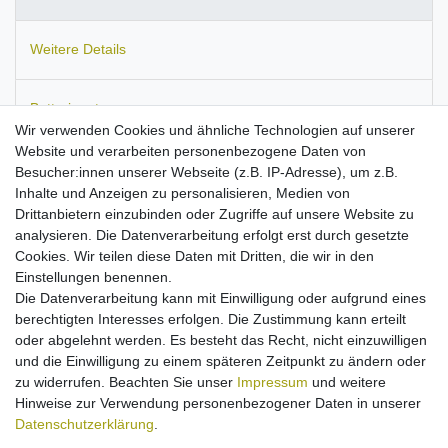
Weitere Details
Batterieentsorgung
Wir verwenden Cookies und ähnliche Technologien auf unserer
Website und verarbeiten personenbezogene Daten von
Informationen zur Produktsicherheit
Besucher:innen unserer Webseite (z.B. IP-Adresse), um z.B.
Inhalte und Anzeigen zu personalisieren, Medien von
Drittanbietern einzubinden oder Zugriffe auf unsere Website zu
analysieren. Die Datenverarbeitung erfolgt erst durch gesetzte
Cookies. Wir teilen diese Daten mit Dritten, die wir in den
Passend für
GoPro Hero 9, Hero 8, Max, Hero 7 Black, Hero 7
Einstellungen benennen.
Silver, Hero 7 White, Hero 6 Black, Hero 5 Black, Hero 2018,
Die Datenverarbeitung kann mit Einwilligung oder aufgrund eines
Hero5 Session.
berechtigten Interesses erfolgen. Die Zustimmung kann erteilt
kompaktes
Reise-Ladegerät
mit flexibler
oder abgelehnt werden. Es besteht das Recht, nicht einzuwilligen
Eingangsspannung
und die Einwilligung zu einem späteren Zeitpunkt zu ändern oder
Input
100V-240V ~ 50/60Hz
zu widerrufen. Beachten Sie unser
Impressum
und weitere
Ausgangsleistung
2A / 5V
Hinweise zur Verwendung personenbezogener Daten in unserer
Kabellänge
ca. 1,20m
Daten­schutz­erklärung
.