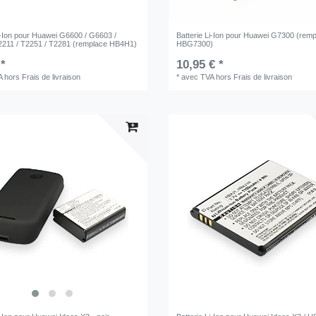
Li-Ion pour Huawei G6600 / G6603 /
Batterie Li-Ion pour Huawei G7300 (rem
2211 / T2251 / T2281 (remplace HB4H1)
HBG7300)
 *
10,95 € *
A
hors
Frais de livraison
*
avec TVA
hors
Frais de livraison