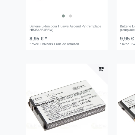
Batterie Li-Ion pour Huawei Ascend P7 (remplace
Batterie 
HB3543B4EBW)
(remplac
8,95 € *
9,95 €
*
avec TVA
hors
Frais de livraison
*
avec TV