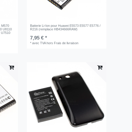
1 M570
Batterie Li-Ion pour Huawei E5573 E5577 E5776 /
0 U8110
R216 (remplace HB434666RAW)
+ U7510
7,95 € *
*
avec TVA
hors
Frais de livraison