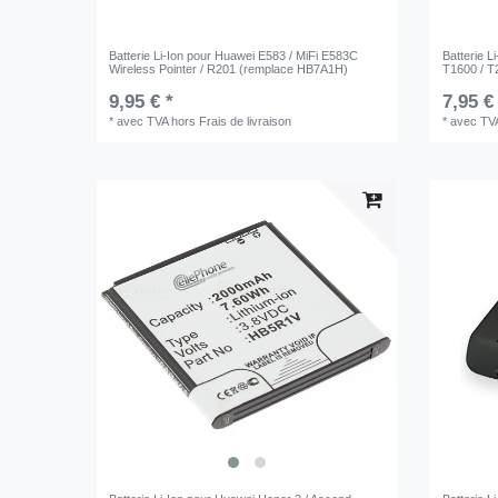
Batterie Li-Ion pour Huawei E583 / MiFi E583C
Batterie 
Wireless Pointer / R201 (remplace HB7A1H)
T1600 / T
9,95 € *
7,95 €
*
avec TVA
hors
Frais de livraison
*
avec TV