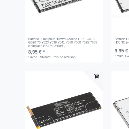
Batterie Li-Ion pour Huawei Ascend G521 G615
Batterie 
G620 Y5 Y523 Y538 Y541 Y550 Y560 Y625 Y635
H30 3C (
(remplace HB474284RBC)
9,95 €
8,95 € *
*
avec TV
*
avec TVA
hors
Frais de livraison