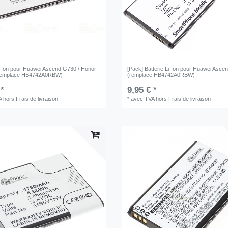
Li-Ion pour Huawei Ascend G730 / Honor
[Pack] Batterie Li-Ion pour Huawei Asc
remplace HB4742A0RBW)
(remplace HB4742A0RBW)
 *
9,95 € *
A
hors
Frais de livraison
*
avec TVA
hors
Frais de livraison