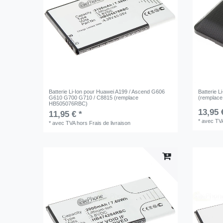
Batterie Li-Ion pour Huawei A199 / Ascend G606
Batterie L
G610 G700 G710 / C8815 (remplace
(remplace
HB505076RBC)
13,95 
11,95 € *
*
avec TV
*
avec TVA
hors
Frais de livraison