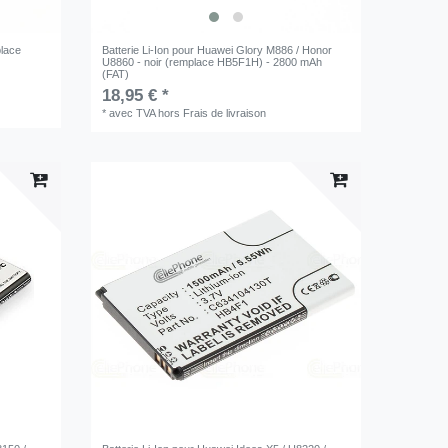
place
Batterie Li-Ion pour Huawei Glory M886 / Honor
U8860 - noir (remplace HB5F1H) - 2800 mAh
(FAT)
18,95 € *
*
avec TVA
hors
Frais de livraison