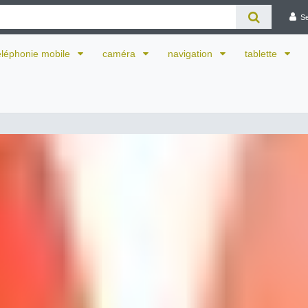
S
éléphonie mobile
caméra
navigation
tablette