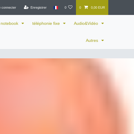
e connecter
Enregistrer
0
0
0,00 EUR
notebook
téléphonie fixe
Audio&Vidéo
Autres