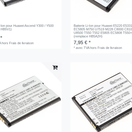
Li-Ion pour Huawei Ascend Y300 / Y500
Batterie Li-Ion pour Huawei E5220 E533
e HB5V1)
EC5805 M750 U7519 M228 C8000 C810
U8500 T550 T552 E5805 EC5808 T550
(remplace HB5A2H)
 *
7,95 € *
A
hors
Frais de livraison
*
avec TVA
hors
Frais de livraison