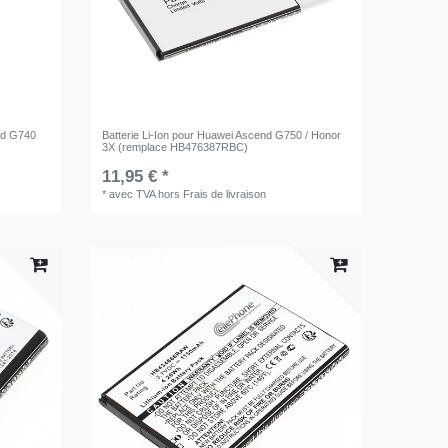
end G740
Batterie Li-Ion pour Huawei Ascend G750 / Honor
3X (remplace HB476387RBC)
11,95 € *
*
avec TVA
hors
Frais de livraison