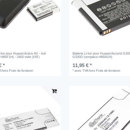
i-Ion pour Huawei Activa 4G - noir
Batterie Li-Ion pour Huawei Ascend G3
 HB5F1H) - 2800 mAh (FAT)
G330D (remplace HB5N1H)
€ *
11,95 € *
A
hors
Frais de livraison
*
avec TVA
hors
Frais de livraison