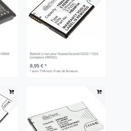
00 M660
Batterie Li-Ion pour Huawei Ascend G510 / Y210
(remplace HB4W1)
8,95 € *
*
avec TVA
hors
Frais de livraison