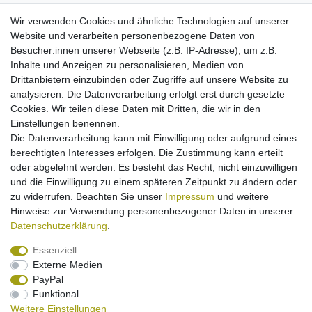
hochwertige Qualitätszellen von Markenherstellern
Wir verwenden Cookies und ähnliche Technologien auf unserer
passgenau verarbeitet
Website und verarbeiten personenbezogene Daten von
Aufladung mit Standard-Netzteil
Besucher:innen unserer Webseite (z.B. IP-Adresse), um z.B.
Kein Memoryeffekt
Inhalte und Anzeigen zu personalisieren, Medien von
mit Schutz gegen Überladung/Überhitzung/Kurzschluss
Drittanbietern einzubinden oder Zugriffe auf unsere Website zu
analysieren. Die Datenverarbeitung erfolgt erst durch gesetzte
Cookies. Wir teilen diese Daten mit Dritten, die wir in den
Einstellungen benennen.
Könnte Sie interessieren:
Die Datenverarbeitung kann mit Einwilligung oder aufgrund eines
berechtigten Interesses erfolgen. Die Zustimmung kann erteilt
Ladeschale 5101 für Canon NB-6L
oder abgelehnt werden. Es besteht das Recht, nicht einzuwilligen
und die Einwilligung zu einem späteren Zeitpunkt zu ändern oder
3,95 € *
zu widerrufen. Beachten Sie unser
Impressum
und weitere
Hinweise zur Verwendung personenbezogener Daten in unserer
In den Warenkorb
Daten­schutz­erklärung
.
*
inkl. ges. MwSt.
zzgl.
Versandkosten
Essenziell
Externe Medien
PayPal
Funktional
Weitere Einstellungen