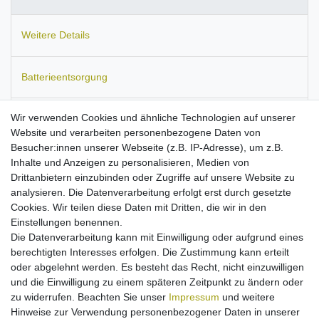
Weitere Details
Batterieentsorgung
Wir verwenden Cookies und ähnliche Technologien auf unserer
Informationen zur Produktsicherheit
Website und verarbeiten personenbezogene Daten von
Besucher:innen unserer Webseite (z.B. IP-Adresse), um z.B.
Inhalte und Anzeigen zu personalisieren, Medien von
Drittanbietern einzubinden oder Zugriffe auf unsere Website zu
Kontaktbaugleich mit folgenden Akku-Typen:
IA-BP105R.
analysieren. Die Datenverarbeitung erfolgt erst durch gesetzte
Maße:
ca. 45 x 33 x 25 mm.
Kapazität: 900 mAh / 7,4V.
Cookies. Wir teilen diese Daten mit Dritten, die wir in den
Einstellungen benennen.
Passend für
Samsung SMX-F50, SMX-F70.
Die Datenverarbeitung kann mit Einwilligung oder aufgrund eines
hohe Kapazität für eine längere Laufzeit!
berechtigten Interesses erfolgen. Die Zustimmung kann erteilt
hochwertige Qualitätszellen von Markenherstellern
oder abgelehnt werden. Es besteht das Recht, nicht einzuwilligen
passgenau verarbeitet
und die Einwilligung zu einem späteren Zeitpunkt zu ändern oder
Aufladung mit Standard-Netzteil
zu widerrufen. Beachten Sie unser
Impressum
und weitere
Kein Memoryeffekt
Hinweise zur Verwendung personenbezogener Daten in unserer
mit Schutz gegen Überladung/Überhitzung/Kurzschluss