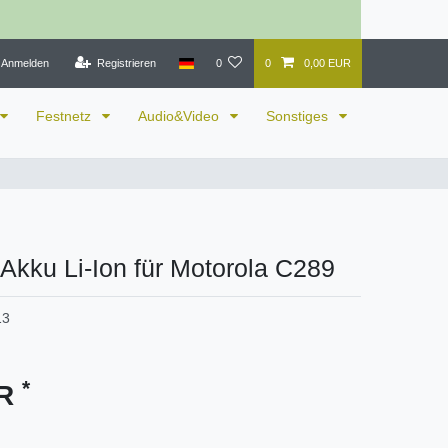
Anmelden
Registrieren
0
0
0,00 EUR
Festnetz
Audio&Video
Sonstiges
 Akku Li-Ion für Motorola C289
13
*
UR