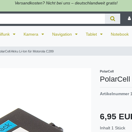
Versandkosten? Nicht bei uns – deutschlandweit gratis!
ilfunk
Kamera
Navigation
Tablet
Notebook
olarCell Akku Li-Ion für Motorola C289
PolarCell
PolarCell
Artikelnummer
6,95 E
Inhalt
1
Stück