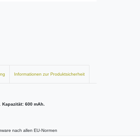
ung
Informationen zur Produktsicherheit
.
Kapazität: 600 mAh.
kenware nach allen EU-Normen