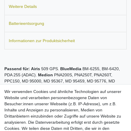
Weitere Details
Batterieentsorgung
Informationen zur Produktsicherheit
Passend für:
Airis
509 GPS.
BlueMedia
BM-6255, BM-6420,
PDA 255 (ADAC).
Medion
PNA200S, PNA250T, PNA260T,
PPC150, MD 95000, MD 95367, MD 95459, MD 95776, MD
95777, MD 95781, MD 95782, MD 95783, MD 95900, MD 96800,
Wir verwenden Cookies und ähnliche Technologien auf unserer
MD 96900.
Micromaxx
MM95242, MDPNA150.
Mitac Mio
168.
Website und verarbeiten personenbezogene Daten von
Navman
PiN 300.
Typhoon
MyGuide 3500, MyGuide 6500, 6500
Besucher:innen unserer Webseite (z.B. IP-Adresse), um z.B.
XL (Lidl).
Yakumo
Delta 300 GPS, 300 GPS 2L, 6500XL.
Ersetzt
Inhalte und Anzeigen zu personalisieren, Medien von
den Akku-Typ:
E3MIO2135211.
Maße:
ca. 49 x 35 x 8 mm.
Drittanbietern einzubinden oder Zugriffe auf unsere Website zu
Kapazität: 1800 mAh.
analysieren. Die Datenverarbeitung erfolgt erst durch gesetzte
Hohe Stand-by- und Sprechzeiten
Cookies. Wir teilen diese Daten mit Dritten, die wir in den
mit maximal möglichen Kapazität bei diesem Akku-Typ!