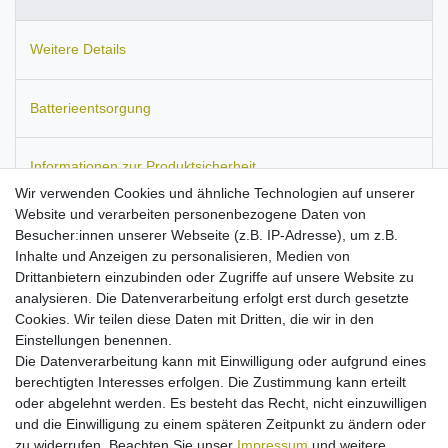
Weitere Details
Batterieentsorgung
Informationen zur Produktsicherheit
Wir verwenden Cookies und ähnliche Technologien auf unserer
Website und verarbeiten personenbezogene Daten von
Besucher:innen unserer Webseite (z.B. IP-Adresse), um z.B.
Inhalte und Anzeigen zu personalisieren, Medien von
Passend für:
Becker Mamba.4 CE LMU EU Plus.
Ersetzt den
Drittanbietern einzubinden oder Zugriffe auf unsere Website zu
Akku-Typ:
C2049, P/N:69021-21N.
Maße:
ca. 53 x 34 x 5 mm.
analysieren. Die Datenverarbeitung erfolgt erst durch gesetzte
Kapazität: 900 mAh.
Cookies. Wir teilen diese Daten mit Dritten, die wir in den
Hohe Stand-by- und Sprechzeiten
Einstellungen benennen.
mit maximal möglichen Kapazität bei diesem Akku-Typ!
Die Datenverarbeitung kann mit Einwilligung oder aufgrund eines
Hochwertige Zellen mit langer Lebensdauer
berechtigten Interesses erfolgen. Die Zustimmung kann erteilt
passgenau verarbeitet
oder abgelehnt werden. Es besteht das Recht, nicht einzuwilligen
ersetzt den Originalakku von o.g. Modellen
und die Einwilligung zu einem späteren Zeitpunkt zu ändern oder
Kein Memoryeffekt
zu widerrufen. Beachten Sie unser
Impressum
und weitere