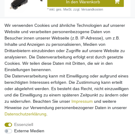
In den Warenkorb
*
inkl. ges. MwSt.
zzgl.
Versandkosten
Wir verwenden Cookies und ähnliche Technologien auf unserer
[Paket] Kfz-Ladekabel für TomTom Go V3 520
Website und verarbeiten personenbezogene Daten von
720 730 920 930 520T 720T 920T - One XL - Start
Besucher:innen unserer Webseite (z.B. IP-Adresse), um z.B.
45 45M 45TM 50M 50TM 55 55M 55TM
8,95 € *
Inhalte und Anzeigen zu personalisieren, Medien von
Drittanbietern einzubinden oder Zugriffe auf unsere Website zu
In den Warenkorb
analysieren. Die Datenverarbeitung erfolgt erst durch gesetzte
*
inkl. ges. MwSt.
zzgl.
Versandkosten
Cookies. Wir teilen diese Daten mit Dritten, die wir in den
Einstellungen benennen.
Die Datenverarbeitung kann mit Einwilligung oder aufgrund eines
berechtigten Interesses erfolgen. Die Zustimmung kann erteilt
Kfz-Ladekabel für Sony PSP / TomTom One 1.
Generation / Rider 1. und 2. Generation / GO
oder abgelehnt werden. Es besteht das Recht, nicht einzuwilligen
510 710 910 300 500 700
und die Einwilligung zu einem späteren Zeitpunkt zu ändern oder
8,95 € *
zu widerrufen. Beachten Sie unser
Impressum
und weitere
In den Warenkorb
Hinweise zur Verwendung personenbezogener Daten in unserer
*
inkl. ges. MwSt.
zzgl.
Versandkosten
Daten­schutz­erklärung
.
Essenziell
Externe Medien