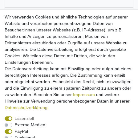
Batterieentsorgung
Wir verwenden Cookies und ähnliche Technologien auf unserer
Website und verarbeiten personenbezogene Daten von
Besucher:innen unserer Webseite (z.B. IP-Adresse), um z.B.
Informationen zur Produktsicherheit
Inhalte und Anzeigen zu personalisieren, Medien von
Drittanbietern einzubinden oder Zugriffe auf unsere Website zu
analysieren. Die Datenverarbeitung erfolgt erst durch gesetzte
Cookies. Wir teilen diese Daten mit Dritten, die wir in den
Einstellungen benennen.
Passend für:
alle Geräte, in denen Mono D bzw. HR20, KR20,
Die Datenverarbeitung kann mit Einwilligung oder aufgrund eines
LR20, R20 Batterien/Akkus zum Einsatz kommen.
Maße:
ca. 60,5
berechtigten Interesses erfolgen. Die Zustimmung kann erteilt
x 32,5 mm.
Kapazität: 10.000 mAh.
oder abgelehnt werden. Es besteht das Recht, nicht einzuwilligen
Xtra high capacity - hohe Kapazität für eine längere
und die Einwilligung zu einem späteren Zeitpunkt zu ändern oder
Laufzeit!
zu widerrufen. Beachten Sie unser
Impressum
und weitere
passgenau verarbeitet
Hinweise zur Verwendung personenbezogener Daten in unserer
Die Akkus sind für Schnellladegeräte geeignet!
Daten­schutz­erklärung
.
Essenziell
Externe Medien
PayPal
Funktional