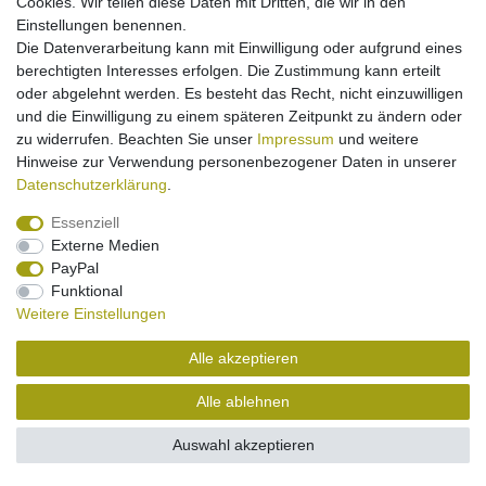
Cookies. Wir teilen diese Daten mit Dritten, die wir in den
2IN1 Audio-Adapter - USB Type C (USB-C) zu
Einstellungen benennen.
3,5mm Stereo - Ladefunktion
Die Datenverarbeitung kann mit Einwilligung oder aufgrund eines
7,95 € *
berechtigten Interesses erfolgen. Die Zustimmung kann erteilt
oder abgelehnt werden. Es besteht das Recht, nicht einzuwilligen
In den Warenkorb
und die Einwilligung zu einem späteren Zeitpunkt zu ändern oder
*
inkl. ges. MwSt.
zzgl.
Versandkosten
zu widerrufen. Beachten Sie unser
Impressum
und weitere
Hinweise zur Verwendung personenbezogener Daten in unserer
Daten­schutz­erklärung
.
Essenziell
Externe Medien
PayPal
Impressum
Daten­schutz­erklärung
Widerrufs­recht
Funktional
Weitere Einstellungen
Kontakt
Vertrag widerrufen
Alle akzeptieren
Alle ablehnen
Auswahl akzeptieren