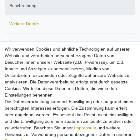
Beschreibung
Weitere Details
Batterieentsorgung
Wir verwenden Cookies und ähnliche Technologien auf unserer
Website und verarbeiten personenbezogene Daten von
Informationen zur Produktsicherheit
Besucher:innen unserer Webseite (z.B. IP-Adresse), um z.B.
Inhalte und Anzeigen zu personalisieren, Medien von
Drittanbietern einzubinden oder Zugriffe auf unsere Website zu
analysieren. Die Datenverarbeitung erfolgt erst durch gesetzte
Cookies. Wir teilen diese Daten mit Dritten, die wir in den
Passend für:
TechniSat DIGITRADIO 2, 2S, 1, 1S, Techniradio
Einstellungen benennen.
RDR, tragbares DAB+ Radio, Viola 3, RDR, Nordmende Transita
Die Datenverarbeitung kann mit Einwilligung oder aufgrund eines
100, Nordmende Transita 200.
berechtigten Interesses erfolgen. Die Zustimmung kann erteilt
KFZ-Ladekabel für 12 und 24-Voltanschlüsse
oder abgelehnt werden. Es besteht das Recht, nicht einzuwilligen
LED-Leuchte für Ladeanzeige
und die Einwilligung zu einem späteren Zeitpunkt zu ändern oder
für 12-24V Anschlüsse
zu widerrufen. Beachten Sie unser
Impressum
und weitere
mit Überlastungs- und Überhitzungsschutz
Hinweise zur Verwendung personenbezogener Daten in unserer
Kabellänge: ca. 1,10 m