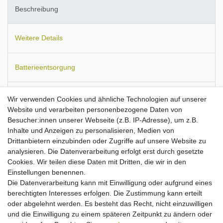
Beschreibung
Weitere Details
Batterieentsorgung
Informationen zur Produktsicherheit
Wir verwenden Cookies und ähnliche Technologien auf unserer
Website und verarbeiten personenbezogene Daten von
Besucher:innen unserer Webseite (z.B. IP-Adresse), um z.B.
Inhalte und Anzeigen zu personalisieren, Medien von
Drittanbietern einzubinden oder Zugriffe auf unsere Website zu
Passend für
Logitech
G533, G933, Harmony 665, Harmony
analysieren. Die Datenverarbeitung erfolgt erst durch gesetzte
950, Harmony Elite, Harmony One Ultimate.
nVidia
Shield TV.
Cookies. Wir teilen diese Daten mit Dritten, die wir in den
Razer
Seiren Elite, Seiren Mini, Seiren X.
Einstellungen benennen.
kompaktes Reise-Ladegerät mit flexibler
Die Datenverarbeitung kann mit Einwilligung oder aufgrund eines
Eingangsspannung
berechtigten Interesses erfolgen. Die Zustimmung kann erteilt
Micro-USB-Anschluss
oder abgelehnt werden. Es besteht das Recht, nicht einzuwilligen
Input: 100-250V
und die Einwilligung zu einem späteren Zeitpunkt zu ändern oder
Ausgangsleistung: 5V/2A