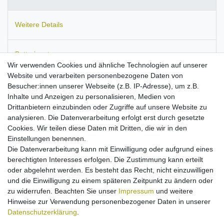
Weitere Details
Batterieentsorgung
Wir verwenden Cookies und ähnliche Technologien auf unserer
Website und verarbeiten personenbezogene Daten von
Informationen zur Produktsicherheit
Besucher:innen unserer Webseite (z.B. IP-Adresse), um z.B.
Inhalte und Anzeigen zu personalisieren, Medien von
Drittanbietern einzubinden oder Zugriffe auf unsere Website zu
analysieren. Die Datenverarbeitung erfolgt erst durch gesetzte
Cookies. Wir teilen diese Daten mit Dritten, die wir in den
Passend für
Sennheiser MB 660, PXC 550.
Einstellungen benennen.
kompaktes Reise-Ladegerät mit flexibler
Die Datenverarbeitung kann mit Einwilligung oder aufgrund eines
Eingangsspannung
berechtigten Interesses erfolgen. Die Zustimmung kann erteilt
Micro-USB-Anschluss
oder abgelehnt werden. Es besteht das Recht, nicht einzuwilligen
Input: 100-250V
und die Einwilligung zu einem späteren Zeitpunkt zu ändern oder
Ausgangsleistung: 5V/2A
zu widerrufen. Beachten Sie unser
Impressum
und weitere
Farbe: schwarz
Hinweise zur Verwendung personenbezogener Daten in unserer
Kabellänge ca. 1,10m
Daten­schutz­erklärung
.