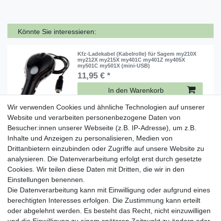
Könnte Sie interessieren:
Kfz-Ladekabel (Kabelrolle) für Sagem my210X
my212X my215X my401C my401Z my405X
my501C my501X (mini-USB)
11,95 € *
In den Warenkorb
*
inkl. ges. MwSt.
zzgl.
Versandkosten
Wir verwenden Cookies und ähnliche Technologien auf unserer
Website und verarbeiten personenbezogene Daten von
Besucher:innen unserer Webseite (z.B. IP-Adresse), um z.B.
[Paket] Kfz-Ladekabel für Sagem my210X
my212X my215X my401C my401Z my405X
Inhalte und Anzeigen zu personalisieren, Medien von
my501C my501X
Drittanbietern einzubinden oder Zugriffe auf unsere Website zu
8,95 € *
analysieren. Die Datenverarbeitung erfolgt erst durch gesetzte
In den Warenkorb
Cookies. Wir teilen diese Daten mit Dritten, die wir in den
Einstellungen benennen.
*
inkl. ges. MwSt.
zzgl.
Versandkosten
Die Datenverarbeitung kann mit Einwilligung oder aufgrund eines
berechtigten Interesses erfolgen. Die Zustimmung kann erteilt
[Paket] USB Datenkabel für Sagem my210X
oder abgelehnt werden. Es besteht das Recht, nicht einzuwilligen
my212X my215X my401C my401Z my405X
my501C my501X (mini-USB)