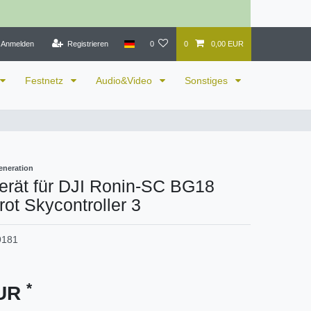
Anmelden
Registrieren
0
0
0,00 EUR
Festnetz
Audio&Video
Sonstiges
eneration
erät für DJI Ronin-SC BG18
rot Skycontroller 3
9181
*
EUR