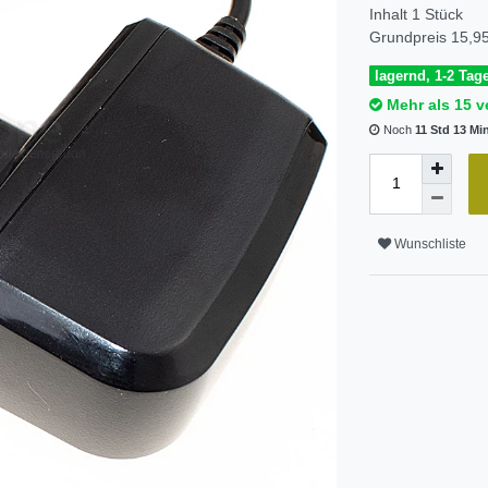
Inhalt
1
Stück
Grundpreis
15,95
lagernd, 1-2 Tage
Mehr als 15 v
Noch
11 Std 13 Mi
Wunschliste