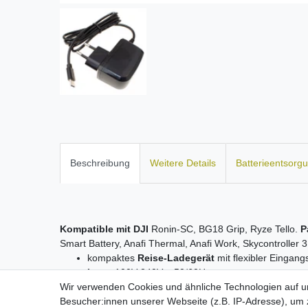
Beschreibung
Weitere Details
Batterieentsorg
Kompatible mit
DJI
Ronin-SC, BG18 Grip, Ryze Tello.
P
Smart Battery, Anafi Thermal, Anafi Work, Skycontroller 
kompaktes
Reise-Ladegerät
mit flexibler Eingan
Input
100V-240V ~ 50/60Hz
Wir verwenden Cookies und ähnliche Technologien auf 
Ausgangsleistung
2A / 5V
Besucher:innen unserer Webseite (z.B. IP-Adresse), um z
Kabellänge
ca. 1,20m