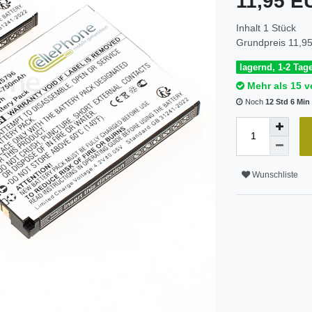
11,95 
Inhalt
1
Stück
Grundpreis
11,95
lagernd, 1-2 Tage
Mehr als 15 v
Noch
12 Std 6 Min
Wunschliste