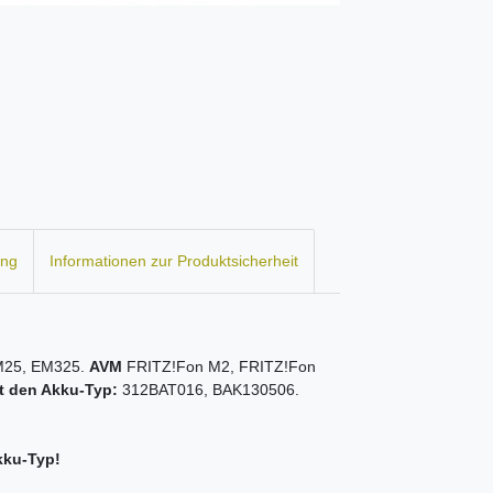
ung
Informationen zur Produktsicherheit
M25, EM325.
AVM
FRITZ!Fon M2, FRITZ!Fon
t den Akku-Typ:
312BAT016, BAK130506.
kku-Typ!