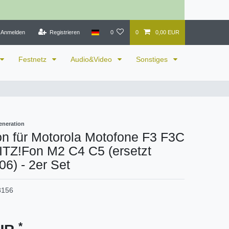
Anmelden
Registrieren
0
0
0,00 EUR
Festnetz
Audio&Video
Sonstiges
eneration
on für Motorola Motofone F3 F3C
ITZ!Fon M2 C4 C5 (ersetzt
6) - 2er Set
8156
*