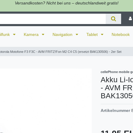
Versandkosten? Nicht bei uns – deutschlandweit gratis!
ilfunk
Kamera
Navigation
Tablet
Notebook
Motorola Motofone F3 F3C - AVM FRITZ!Fon M2 C4 C5 (ersetzt BAK130506) - 2er Set
cellePhone mobile g
Akku Li-I
- AVM FR
BAK13050
Artikelnummer