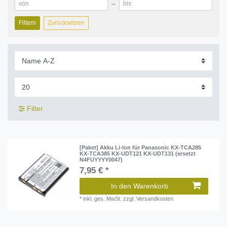
–
Filtern
Zurücksetzen
Filter
[Paket] Akku Li-Ion für Panasonic KX-TCA285
KX-TCA385 KX-UDT121 KX-UDT131 (ersetzt
N4FUYYYY0047)
7,95 € *
In den Warenkorb
*
inkl. ges. MwSt.
zzgl.
Versandkosten