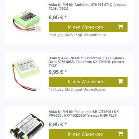
Akku Ni-MH für Audioline 970 971 971G (ersetzt
T109 / T301)
8,95 € *
In den Warenkorb
*
inkl. ges. MwSt.
zzgl.
Versandkosten
[Paket] Akku Ni-MH für Binatone E3300 Quad /
Doro 8075 8085 / Panafone KX-T991DL (ersetzt
T427)
9,95 € *
In den Warenkorb
*
inkl. ges. MwSt.
zzgl.
Versandkosten
Akku Ni-MH für Panasonic BB-GT1500 / KX-
FPG376 / KX-TG2205W (ersetzt HHR-P107)
8,95 € *
In den Warenkorb