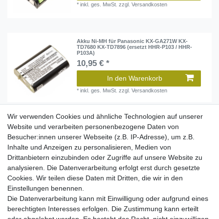
*
inkl. ges. MwSt.
zzgl.
Versandkosten
Akku Ni-MH für Panasonic KX-GA271W KX-
TD7680 KX-TD7896 (ersetzt HHR-P103 / HHR-
P103A)
10,95 € *
In den Warenkorb
*
inkl. ges. MwSt.
zzgl.
Versandkosten
Wir verwenden Cookies und ähnliche Technologien auf unserer
Akku Ni-MH für Panasonic KX-T9100 T9150
Website und verarbeiten personenbezogene Daten von
T9200 T9220 T9250 (ersetzt KX-A45) - 2000mAh /
Besucher:innen unserer Webseite (z.B. IP-Adresse), um z.B.
4,8V
18,95 € *
Inhalte und Anzeigen zu personalisieren, Medien von
Drittanbietern einzubinden oder Zugriffe auf unsere Website zu
In den Warenkorb
analysieren. Die Datenverarbeitung erfolgt erst durch gesetzte
*
inkl. ges. MwSt.
zzgl.
Versandkosten
Cookies. Wir teilen diese Daten mit Dritten, die wir in den
Einstellungen benennen.
Die Datenverarbeitung kann mit Einwilligung oder aufgrund eines
berechtigten Interesses erfolgen. Die Zustimmung kann erteilt
Akku Ni-MH für Panasonic KX-TG6433M (ersetzt
HHR-4DPA)