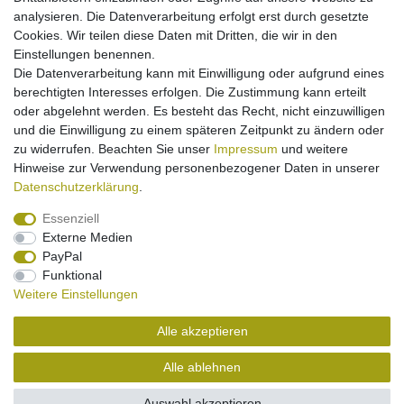
x 14 mm.
Kapazität: 600 mAh.
analysieren. Die Datenverarbeitung erfolgt erst durch gesetzte
Hohe Stand-by- und Sprechzeiten
Cookies. Wir teilen diese Daten mit Dritten, die wir in den
mit maximal möglichen Kapazität bei diesem Akku-Typ!
Einstellungen benennen.
Hochwertige Zellen mit langer Lebensdauer
Die Datenverarbeitung kann mit Einwilligung oder aufgrund eines
passgenau verarbeitet
berechtigten Interesses erfolgen. Die Zustimmung kann erteilt
ersetzt den Originalakku von o.g. Modellen
oder abgelehnt werden. Es besteht das Recht, nicht einzuwilligen
Aufladung mit jedem zum Gerät passenden Ladegerät
und die Einwilligung zu einem späteren Zeitpunkt zu ändern oder
Kein Memoryeffekt
zu widerrufen. Beachten Sie unser
Impressum
und weitere
mit Schutz gegen Überladung/Überhitzung/Kurzschluss
Hinweise zur Verwendung personenbezogener Daten in unserer
maximal mögliche Sicherheit!
Daten­schutz­erklärung
.
Essenziell
Externe Medien
PayPal
Funktional
Weitere Einstellungen
Impressum
Daten­schutz­erklärung
Widerrufs­recht
Alle akzeptieren
Kontakt
Vertrag widerrufen
Alle ablehnen
Auswahl akzeptieren