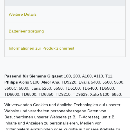
Weitere Details
Batterieentsorgung
Informationen zur Produktsicherheit
Passend für
Siemens Gigaset
100, 200, A100, A110, T11.
Philips
Aloris 5100, Aleor Ana, TD9220, Evalia 5400, 5500, 5600,
5600C, 5800, Icana 5260, 5550, TD5100, TD5400, TD5500,
TD6600, TD6800, TD6850, TD9210, TD9629, Xalio 5100, 6850,
Aloris 5100, 5200, TD6200, TD6400, TD6820.
Telecom
Italia
Wir verwenden Cookies und ähnliche Technologien auf unserer
Gipsy.
Alcatel
2070, 2570. Daytona, Eole 100, Eole 200, Eole
Website und verarbeiten personenbezogene Daten von
300, Eole 40. Altiset Easy L, Pro I, OneTouch Plus. Ascom Adesso.
Besucher:innen unserer Webseite (z.B. IP-Adresse), um z.B.
Audioline
FF888, FF988. Radio Maxi Torch.
Ersetzt den Akku-
Inhalte und Anzeigen zu personalisieren, Medien von
Typ:
60AAH3BMX, C39453-Z5-C193, HSC22.
Maße:
ca. 42 x 28
Drittanbietern einzubinden oder Zugriffe auf unsere Website zu