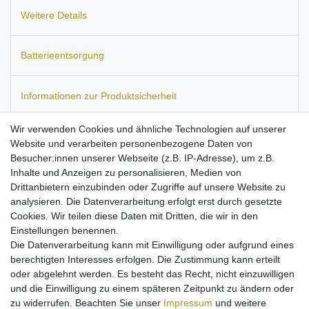
Weitere Details
Batterieentsorgung
Informationen zur Produktsicherheit
Wir verwenden Cookies und ähnliche Technologien auf unserer
Website und verarbeiten personenbezogene Daten von
Besucher:innen unserer Webseite (z.B. IP-Adresse), um z.B.
Passend für:
Samsung Galaxy S4 Zoom LTE (SM-C1010 / SM-
Inhalte und Anzeigen zu personalisieren, Medien von
C105).
Ersetzt den Akku-Typ:
B740, B740AC, B740AE.
Maße:
Drittanbietern einzubinden oder Zugriffe auf unsere Website zu
ca. 52 x 51 x 6,5 mm.
Kapazität: 2100 mAh.
analysieren. Die Datenverarbeitung erfolgt erst durch gesetzte
Hohe Stand-by- und Sprechzeiten
Cookies. Wir teilen diese Daten mit Dritten, die wir in den
mit maximal möglichen Kapazität bei diesem Akku-Typ!
Einstellungen benennen.
Hochwertige Zellen mit langer Lebensdauer
Die Datenverarbeitung kann mit Einwilligung oder aufgrund eines
passgenau verarbeitet
berechtigten Interesses erfolgen. Die Zustimmung kann erteilt
ersetzt den Originalakku von o.g. Modellen
oder abgelehnt werden. Es besteht das Recht, nicht einzuwilligen
Aufladung mit jedem zum Gerät passenden Ladegerät
und die Einwilligung zu einem späteren Zeitpunkt zu ändern oder
Kein Memoryeffekt
zu widerrufen. Beachten Sie unser
Impressum
und weitere
mit Schutz gegen Überladung/Überhitzung/Kurzschluss