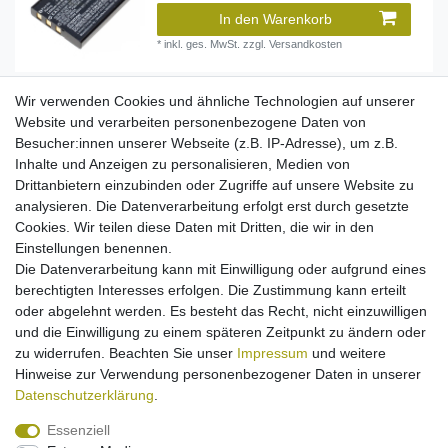
In den Warenkorb
*
inkl. ges. MwSt.
zzgl.
Versandkosten
Wir verwenden Cookies und ähnliche Technologien auf unserer
[Paket] Akku Li-Ion kompatibel zu Fuji NP-60 /
Website und verarbeiten personenbezogene Daten von
Kodak Klic-5000 / Casio NP-30 / Olympus Li-20B
Besucher:innen unserer Webseite (z.B. IP-Adresse), um z.B.
- 2er Set
12,95 € *
Inhalte und Anzeigen zu personalisieren, Medien von
Drittanbietern einzubinden oder Zugriffe auf unsere Website zu
In den Warenkorb
analysieren. Die Datenverarbeitung erfolgt erst durch gesetzte
*
inkl. ges. MwSt.
zzgl.
Versandkosten
Cookies. Wir teilen diese Daten mit Dritten, die wir in den
Einstellungen benennen.
Die Datenverarbeitung kann mit Einwilligung oder aufgrund eines
berechtigten Interesses erfolgen. Die Zustimmung kann erteilt
Akku Li-Ion kompatibel zu Sanyo CR-V3 / CRV3
(2 Kontakte)
oder abgelehnt werden. Es besteht das Recht, nicht einzuwilligen
13,95 € *
und die Einwilligung zu einem späteren Zeitpunkt zu ändern oder
zu widerrufen. Beachten Sie unser
Impressum
und weitere
In den Warenkorb
Hinweise zur Verwendung personenbezogener Daten in unserer
*
inkl. ges. MwSt.
zzgl.
Versandkosten
Daten­schutz­erklärung
.
Essenziell