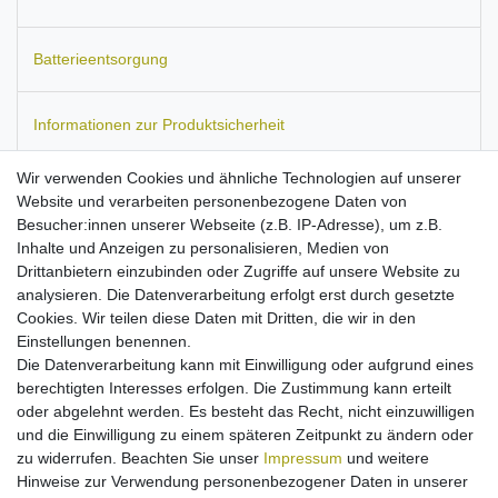
Batterieentsorgung
Informationen zur Produktsicherheit
Wir verwenden Cookies und ähnliche Technologien auf unserer
Website und verarbeiten personenbezogene Daten von
Besucher:innen unserer Webseite (z.B. IP-Adresse), um z.B.
Passend für:GoPro
Fusion, Fusion VR 360.
Ersetzt den Akku-
Inhalte und Anzeigen zu personalisieren, Medien von
Typ:
601-12862-000, ASBBA-001, SBDC1B.
Maße:
ca. 60,5 x 38
Drittanbietern einzubinden oder Zugriffe auf unsere Website zu
x 11,5 mm.
Kapazität: 2620 mAh.
analysieren. Die Datenverarbeitung erfolgt erst durch gesetzte
Hohe Stand-by- und Sprechzeiten
Cookies. Wir teilen diese Daten mit Dritten, die wir in den
mit maximal möglichen Kapazität bei diesem Akku-Typ!
Einstellungen benennen.
Hochwertige Zellen mit langer Lebensdauer
Die Datenverarbeitung kann mit Einwilligung oder aufgrund eines
passgenau verarbeitet
berechtigten Interesses erfolgen. Die Zustimmung kann erteilt
ersetzt den Originalakku von o.g. Modellen
oder abgelehnt werden. Es besteht das Recht, nicht einzuwilligen
Aufladung mit jedem zum Gerät passenden Ladegerät
und die Einwilligung zu einem späteren Zeitpunkt zu ändern oder
Kein Memoryeffekt
zu widerrufen. Beachten Sie unser
Impressum
und weitere
mit Schutz gegen Überladung/Überhitzung/Kurzschluss
Hinweise zur Verwendung personenbezogener Daten in unserer
maximal mögliche Sicherheit!