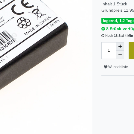
Inhalt
1
Stück
Grundpreis
11,95
lagernd, 1-2 Tage
8 Stück verfü
Noch
18 Std 4 Min
Wunschliste