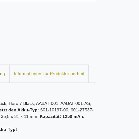
ung
Informationen zur Produktsicherheit
ack, Hero 7 Black, AABAT-001, AABAT-001-AS,
etzt den Akku-Typ:
601-10197-00, 601-27537-
 35,5 x 31 x 11 mm.
Kapazität: 1250 mAh.
kku-Typ!