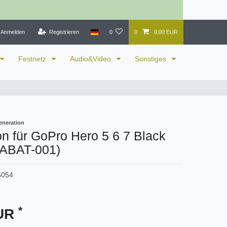
Anmelden
Registrieren
0
0
0,00 EUR
Festnetz
Audio&Video
Sonstiges
eneration
on für GoPro Hero 5 6 7 Black
AABAT-001)
6054
*
EUR