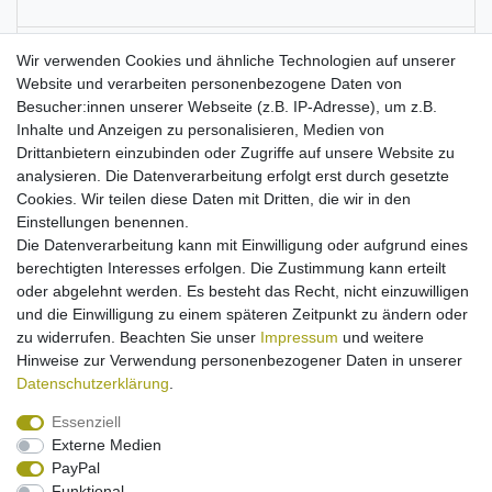
Batterieentsorgung
Wir verwenden Cookies und ähnliche Technologien auf unserer
Website und verarbeiten personenbezogene Daten von
Besucher:innen unserer Webseite (z.B. IP-Adresse), um z.B.
Informationen zur Produktsicherheit
Inhalte und Anzeigen zu personalisieren, Medien von
Drittanbietern einzubinden oder Zugriffe auf unsere Website zu
analysieren. Die Datenverarbeitung erfolgt erst durch gesetzte
Cookies. Wir teilen diese Daten mit Dritten, die wir in den
Einstellungen benennen.
Passend für:
Die Datenverarbeitung kann mit Einwilligung oder aufgrund eines
- Panasonic
DMW-BMB9.
berechtigten Interesses erfolgen. Die Zustimmung kann erteilt
oder abgelehnt werden. Es besteht das Recht, nicht einzuwilligen
- Leica
BP-DC9.
und die Einwilligung zu einem späteren Zeitpunkt zu ändern oder
zu widerrufen. Beachten Sie unser
Impressum
und weitere
Das Passende Ladegerät 5101 finden Sie bei uns im Shop.
Hinweise zur Verwendung personenbezogener Daten in unserer
Ladeschale für Ladegerät 5101.
Daten­schutz­erklärung
.
Essenziell
Externe Medien
PayPal
Funktional