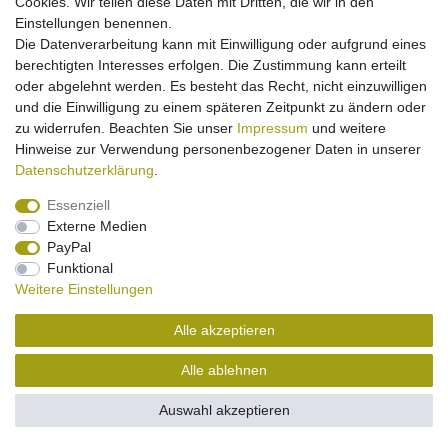
Cookies. Wir teilen diese Daten mit Dritten, die wir in den
Akku-Ladestation Dual für Olympus LI-50B
Einstellungen benennen.
Die Datenverarbeitung kann mit Einwilligung oder aufgrund eines
13,95 € *
berechtigten Interesses erfolgen. Die Zustimmung kann erteilt
oder abgelehnt werden. Es besteht das Recht, nicht einzuwilligen
In den Warenkorb
und die Einwilligung zu einem späteren Zeitpunkt zu ändern oder
*
inkl. ges. MwSt.
zzgl.
Versandkosten
zu widerrufen. Beachten Sie unser
Impressum
und weitere
Hinweise zur Verwendung personenbezogener Daten in unserer
Daten­schutz­erklärung
.
Essenziell
Externe Medien
PayPal
Impressum
Daten­schutz­erklärung
Widerrufs­recht
Funktional
Weitere Einstellungen
Kontakt
Vertrag widerrufen
Alle akzeptieren
Alle ablehnen
Auswahl akzeptieren