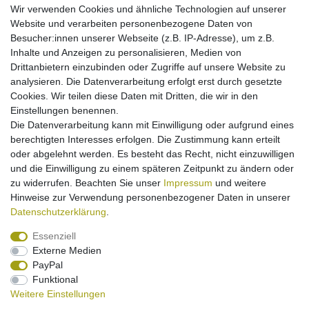
Wir verwenden Cookies und ähnliche Technologien auf unserer
Website und verarbeiten personenbezogene Daten von
Batterieentsorgung
Besucher:innen unserer Webseite (z.B. IP-Adresse), um z.B.
Inhalte und Anzeigen zu personalisieren, Medien von
Drittanbietern einzubinden oder Zugriffe auf unsere Website zu
Informationen zur Produktsicherheit
analysieren. Die Datenverarbeitung erfolgt erst durch gesetzte
Cookies. Wir teilen diese Daten mit Dritten, die wir in den
Einstellungen benennen.
Die Datenverarbeitung kann mit Einwilligung oder aufgrund eines
berechtigten Interesses erfolgen. Die Zustimmung kann erteilt
Passend für:
Canon EOS 5D Mark IV
.
oder abgelehnt werden. Es besteht das Recht, nicht einzuwilligen
Kamera Silikon Hülle
und die Einwilligung zu einem späteren Zeitpunkt zu ändern oder
Material: Silikon
zu widerrufen. Beachten Sie unser
Impressum
und weitere
passgenau verarbeitet
Hinweise zur Verwendung personenbezogener Daten in unserer
Farbe: schwarz
Daten­schutz­erklärung
.
Essenziell
Externe Medien
PayPal
Funktional
Weitere Einstellungen
Impressum
Daten­schutz­erklärung
Widerrufs­recht