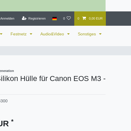
Anmelden
Registrieren
0
0
0,00 EUR
Festnetz
Audio&Video
Sonstiges
eneration
likon Hülle für Canon EOS M3 -
8300
*
EUR