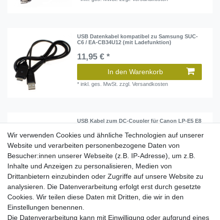
USB Datenkabel kompatibel zu Samsung SUC-
C6 / EA-CB34U12 (mit Ladefunktion)
11,95 € *
In den Warenkorb
*
inkl. ges. MwSt.
zzgl.
Versandkosten
USB Kabel zum DC-Coupler für Canon LP-E5 E8
E10 E12 NB-2L 2LH 7L
Wir verwenden Cookies und ähnliche Technologien auf unserer
12,95 € *
Website und verarbeiten personenbezogene Daten von
Besucher:innen unserer Webseite (z.B. IP-Adresse), um z.B.
In den Warenkorb
Inhalte und Anzeigen zu personalisieren, Medien von
*
inkl. ges. MwSt.
zzgl.
Versandkosten
Drittanbietern einzubinden oder Zugriffe auf unsere Website zu
analysieren. Die Datenverarbeitung erfolgt erst durch gesetzte
Cookies. Wir teilen diese Daten mit Dritten, die wir in den
USB Koppler-Adapter für GoPro Hero 3
Einstellungen benennen.
Die Datenverarbeitung kann mit Einwilligung oder aufgrund eines