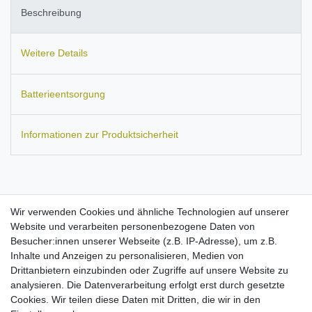
Beschreibung
Weitere Details
Batterieentsorgung
Informationen zur Produktsicherheit
Passend für:
Samsung ES55, ES60, ES65, ES70, ES75, ES80,
Wir verwenden Cookies und ähnliche Technologien auf unserer
EX1, i8, L100, L110, L200, L201, L210, L310W, NV30, NV40,
Website und verarbeiten personenbezogene Daten von
NV4, NV9, PL100, PL120, PL150, PL170, PL20, PL200, PL210,
Besucher:innen unserer Webseite (z.B. IP-Adresse), um z.B.
PL50, PL51, PL55, PL60, PL65, PL80, Smart Camera SH100,
Inhalte und Anzeigen zu personalisieren, Medien von
ST30, ST45, ST50, ST500, ST5000, ST5500, ST60, ST600,
Drittanbietern einzubinden oder Zugriffe auf unsere Website zu
ST65, ST70, ST80, ST90, ST95, WB2000, WB210, WB500,
analysieren. Die Datenverarbeitung erfolgt erst durch gesetzte
WB5000, WB550, WB5500, WB600, WB650, WB690, WB700,
Cookies. Wir teilen diese Daten mit Dritten, die wir in den
WP10.
Ersetzt folgendes Modell:
EA-CB20U12, SUC-C3, SUC-