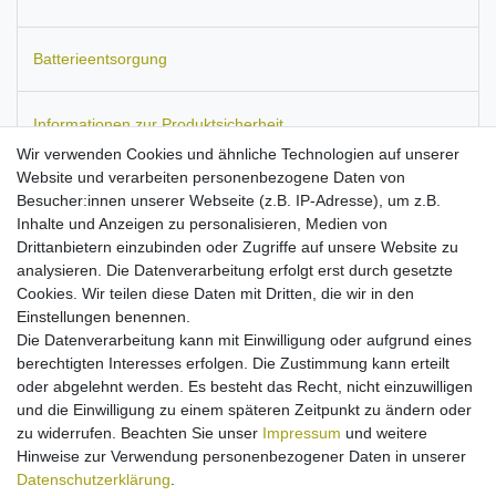
Batterieentsorgung
Informationen zur Produktsicherheit
Wir verwenden Cookies und ähnliche Technologien auf unserer
Website und verarbeiten personenbezogene Daten von
Besucher:innen unserer Webseite (z.B. IP-Adresse), um z.B.
Inhalte und Anzeigen zu personalisieren, Medien von
Passend für:
LG G7000, G7020.
Maße:
ca. 71 x 41 x 6 mm.
Drittanbietern einzubinden oder Zugriffe auf unsere Website zu
Kapazität: 1000 mAh.
analysieren. Die Datenverarbeitung erfolgt erst durch gesetzte
Stärkster erwerbbarer Akku dieser Modelle
Cookies. Wir teilen diese Daten mit Dritten, die wir in den
Ausgestattet mit Qualitätszellen
Einstellungen benennen.
geprüfte PolarCell-Qualitätsakkus
Die Datenverarbeitung kann mit Einwilligung oder aufgrund eines
Kein Billigakku, sondern streng kontrollierte Markenware
berechtigten Interesses erfolgen. Die Zustimmung kann erteilt
nach allen EU-Normen
oder abgelehnt werden. Es besteht das Recht, nicht einzuwilligen
Überlade-, Hitze- und Kurzschlussschutz
und die Einwilligung zu einem späteren Zeitpunkt zu ändern oder
Ladbar mit Originalnetzteil
zu widerrufen. Beachten Sie unser
Impressum
und weitere
High-End Li-Polymer Technologie: hohe Kapazität ohne
Hinweise zur Verwendung personenbezogener Daten in unserer
Memory-Effekt
Daten­schutz­erklärung
.