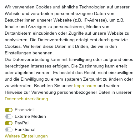
nach allen EU-Normen
Wir verwenden Cookies und ähnliche Technologien auf unserer
Überlade-, Hitze- und Kurzschlussschutz
Website und verarbeiten personenbezogene Daten von
Ladbar mit Originalnetzteil
Besucher:innen unserer Webseite (z.B. IP-Adresse), um z.B.
High-End Li-Ion Technologie: hohe Kapazität ohne
Inhalte und Anzeigen zu personalisieren, Medien von
Memory-Effekt
Drittanbietern einzubinden oder Zugriffe auf unsere Website zu
analysieren. Die Datenverarbeitung erfolgt erst durch gesetzte
Cookies. Wir teilen diese Daten mit Dritten, die wir in den
Einstellungen benennen.
Könnte Sie interessieren:
Die Datenverarbeitung kann mit Einwilligung oder aufgrund eines
berechtigten Interesses erfolgen. Die Zustimmung kann erteilt
Akku Li-Ion für Nokia 2720 6600 fold - 5310 5630
oder abgelehnt werden. Es besteht das Recht, nicht einzuwilligen
XpressMusic - 6700 Slide - 7210 7310 Supernova
und die Einwilligung zu einem späteren Zeitpunkt zu ändern oder
(ersetzt BL-4CT)
11,95 € *
zu widerrufen. Beachten Sie unser
Impressum
und weitere
Hinweise zur Verwendung personenbezogener Daten in unserer
In den Warenkorb
Daten­schutz­erklärung
.
*
inkl. ges. MwSt.
zzgl.
Versandkosten
Essenziell
Externe Medien
PayPal
Funktional
Weitere Einstellungen
Impressum
Daten­schutz­erklärung
Widerrufs­recht