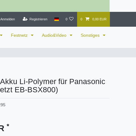
Anmelden
Registrieren
0
0
0,00 EUR
Festnetz
Audio&Video
Sonstiges
 Akku Li-Polymer für Panasonic
setzt EB-BSX800)
295
*
UR