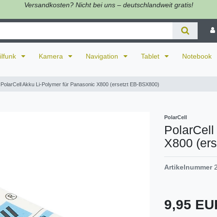
Versandkosten? Nicht bei uns – deutschlandweit gratis!
ilfunk
Kamera
Navigation
Tablet
Notebook
PolarCell Akku Li-Polymer für Panasonic X800 (ersetzt EB-BSX800)
PolarCell
PolarCell
X800 (er
Artikelnummer
9,95 E