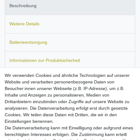
Beschreibung
Weitere Details
Batterieentsorgung
Informationen zur Produktsicherheit
Wir verwenden Cookies und ähnliche Technologien auf unserer
Website und verarbeiten personenbezogene Daten von
Besucher:innen unserer Webseite (z.B. IP-Adresse), um z.B.
Passend für:
Philips 350, 355, 530, 535, 755, 775, V100.
Ersetzt
Inhalte und Anzeigen zu personalisieren, Medien von
den Akku-Typ:
A20KAY/OZP.
Maße:
ca. 58 x 36 x 5 mm.
Drittanbietern einzubinden oder Zugriffe auf unsere Website zu
Kapazität: 800 mAh.
analysieren. Die Datenverarbeitung erfolgt erst durch gesetzte
Stärkster erwerbbarer Akku dieser Modelle
Cookies. Wir teilen diese Daten mit Dritten, die wir in den
Ausgestattet mit Qualitätszellen
Einstellungen benennen.
geprüfte PolarCell-Qualitätsakkus
Die Datenverarbeitung kann mit Einwilligung oder aufgrund eines
Kein Billigakku, sondern streng kontrollierte Markenware
berechtigten Interesses erfolgen. Die Zustimmung kann erteilt
nach allen EU-Normen