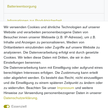
Batterieentsorgung
Informationen zur Produktsicherheit
Wir verwenden Cookies und ähnliche Technologien auf unserer
Website und verarbeiten personenbezogene Daten von
Besucher:innen unserer Webseite (z.B. IP-Adresse), um z.B.
Inhalte und Anzeigen zu personalisieren, Medien von
Passend für:
Philips 655.
Maße:
ca. 44 x 36 x 5 mm.
Kapazität:
Drittanbietern einzubinden oder Zugriffe auf unsere Website zu
600 mAh.
analysieren. Die Datenverarbeitung erfolgt erst durch gesetzte
Stärkster erwerbbarer Akku dieser Modelle
Cookies. Wir teilen diese Daten mit Dritten, die wir in den
Ausgestattet mit Qualitätszellen
Einstellungen benennen.
geprüfte PolarCell-Qualitätsakkus
Die Datenverarbeitung kann mit Einwilligung oder aufgrund eines
Kein Billigakku, sondern streng kontrollierte Markenware
berechtigten Interesses erfolgen. Die Zustimmung kann erteilt
nach allen EU-Normen
oder abgelehnt werden. Es besteht das Recht, nicht einzuwilligen
Überlade-, Hitze- und Kurzschlussschutz
und die Einwilligung zu einem späteren Zeitpunkt zu ändern oder
Ladbar mit Originalnetzteil
zu widerrufen. Beachten Sie unser
Impressum
und weitere
High-End Li-Ion Technologie: hohe Kapazität ohne
Hinweise zur Verwendung personenbezogener Daten in unserer
Memory-Effekt
Daten­schutz­erklärung
.
Essenziell