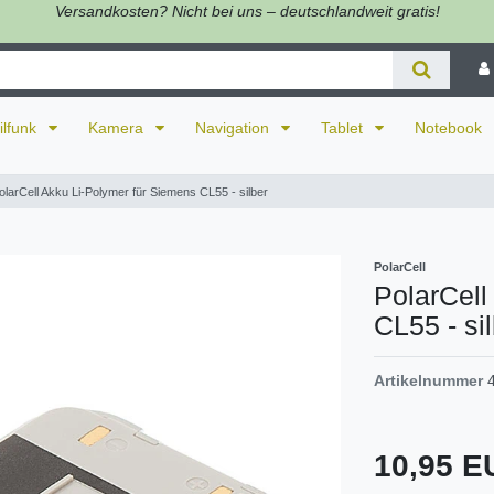
Versandkosten? Nicht bei uns – deutschlandweit gratis!
ilfunk
Kamera
Navigation
Tablet
Notebook
olarCell Akku Li-Polymer für Siemens CL55 - silber
PolarCell
PolarCell
CL55 - si
Artikelnummer
10,95 