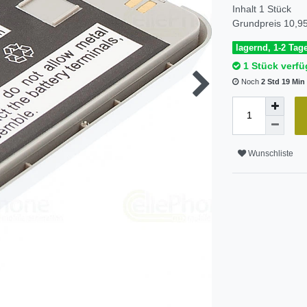
Inhalt
1
Stück
Grundpreis
10,95
lagernd, 1-2 Tage
1 Stück verfü
Noch
2 Std 19 Min
Wunschliste