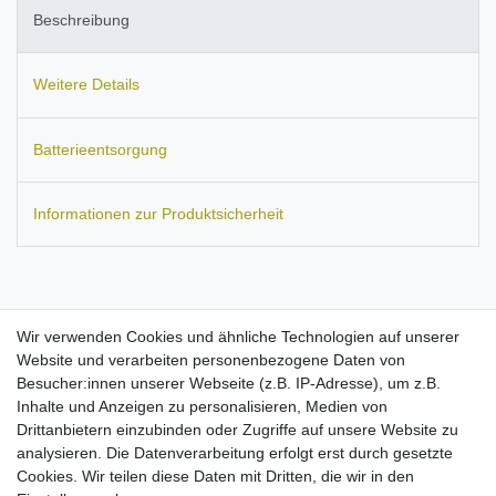
Beschreibung
Weitere Details
Batterieentsorgung
Informationen zur Produktsicherheit
Passend für:
E-TEN
Glofiish M600, Glofiish M650, Glofiish M700,
Wir verwenden Cookies und ähnliche Technologien auf unserer
Glofiish X500, Glofiish X500+, Glofiish X600, Glofiish X610,
Website und verarbeiten personenbezogene Daten von
Glofiish X650.
Pharos
GPS Phone 600E (PTL600 / PTL600E).
Besucher:innen unserer Webseite (z.B. IP-Adresse), um z.B.
Telecom
IP SPC 3310.
Utstarcom
P903.
Ersetzt den Akku-Typ:
Inhalte und Anzeigen zu personalisieren, Medien von
369029665, 49004440_X500, AHL03716016, US454261 A8T,
Drittanbietern einzubinden oder Zugriffe auf unsere Website zu
PZX33.
Maße:
ca. 63 x 46 x 5 mm.
Kapazität: 1530 mAh.
analysieren. Die Datenverarbeitung erfolgt erst durch gesetzte
Stärkster erwerbbarer Akku dieser Modelle
Cookies. Wir teilen diese Daten mit Dritten, die wir in den
Ausgestattet mit Qualitätszellen