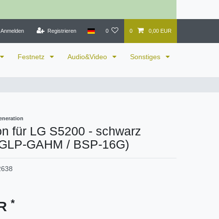
Anmelden
Registrieren
0
0
0,00 EUR
Festnetz
Audio&Video
Sonstiges
eneration
on für LG S5200 - schwarz
 LGLP-GAHM / BSP-16G)
2638
*
UR