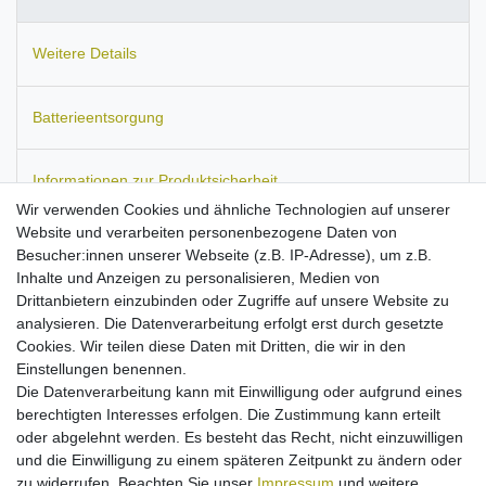
Weitere Details
Batterieentsorgung
Informationen zur Produktsicherheit
Wir verwenden Cookies und ähnliche Technologien auf unserer
Website und verarbeiten personenbezogene Daten von
Besucher:innen unserer Webseite (z.B. IP-Adresse), um z.B.
Inhalte und Anzeigen zu personalisieren, Medien von
Passend für:
Nokia E5, E5-00, E7, E7-00, N8, N8-00, N97 mini,
Drittanbietern einzubinden oder Zugriffe auf unsere Website zu
808 Pure View, T7.
Ersetzt den Akku-Typ:
BL-4D.
Maße:
ca. 59
analysieren. Die Datenverarbeitung erfolgt erst durch gesetzte
x 44 x 4 mm.
Kapazität: 1300 mAh.
Cookies. Wir teilen diese Daten mit Dritten, die wir in den
Stärkster erwerbbarer Akku dieser Modelle
Einstellungen benennen.
Ausgestattet mit Qualitätszellen
Die Datenverarbeitung kann mit Einwilligung oder aufgrund eines
Kein Billigakku, sondern streng kontrollierte Markenware
berechtigten Interesses erfolgen. Die Zustimmung kann erteilt
nach allen EU-Normen
oder abgelehnt werden. Es besteht das Recht, nicht einzuwilligen
Überlade-, Hitze- und Kurzschlussschutz
und die Einwilligung zu einem späteren Zeitpunkt zu ändern oder
Ladbar mit Originalnetzteil
zu widerrufen. Beachten Sie unser
Impressum
und weitere