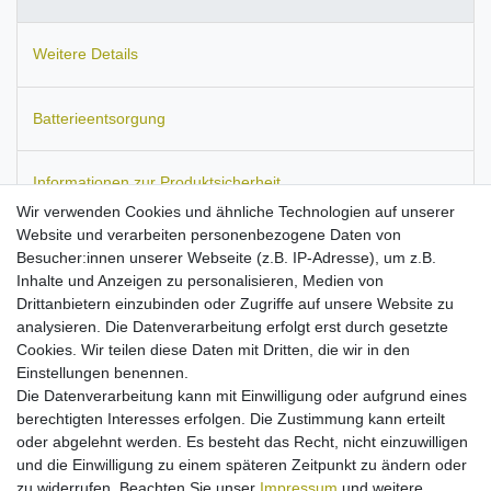
Weitere Details
Batterieentsorgung
Informationen zur Produktsicherheit
Wir verwenden Cookies und ähnliche Technologien auf unserer
Website und verarbeiten personenbezogene Daten von
Besucher:innen unserer Webseite (z.B. IP-Adresse), um z.B.
Inhalte und Anzeigen zu personalisieren, Medien von
Passend für:
Samsung SGH-D800.
Ersetzt den Akku-Typ:
Drittanbietern einzubinden oder Zugriffe auf unsere Website zu
BST5268BE.
Maße:
ca. 47 x 36 x 4,5 mm.
Kapazität: 600 mAh.
analysieren. Die Datenverarbeitung erfolgt erst durch gesetzte
Hohe Stand-by- und Sprechzeiten
Cookies. Wir teilen diese Daten mit Dritten, die wir in den
mit maximal möglichen Kapazität bei diesem Akku-Typ!
Einstellungen benennen.
Hochwertige Zellen mit langer Lebensdauer
Die Datenverarbeitung kann mit Einwilligung oder aufgrund eines
passgenau verarbeitet
berechtigten Interesses erfolgen. Die Zustimmung kann erteilt
ersetzt den Originalakku von o.g. Modellen
oder abgelehnt werden. Es besteht das Recht, nicht einzuwilligen
Aufladung mit jedem zum Gerät passenden Ladegerät
und die Einwilligung zu einem späteren Zeitpunkt zu ändern oder
Kein Memoryeffekt
zu widerrufen. Beachten Sie unser
Impressum
und weitere