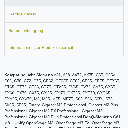
Weitere Details
Batterieentsorgung
Informationen zur Produktsicherheit
Kompatibel mit:
Siemens
A31, A58, AX72, AX75, C65, C65v,
C66, C70, C72, C75, CF62, CF62T, CF63, CF65, CF75, CFX65,
CT65, CT72, CT66, CT75, CTX65, CV65, CV72, CV75, CX65,
CX66, CX70, CX75, CXi65, CXi70, CXT65, CXT70, CXO65,
CXV65, CXV70, M8, M65, M75, ME75, S65, S66, S65v, S75,
SK65, SP65, Emoty, Gigaset M2 Professional, Gigaset M2 Plus
Professional, Gigaset M2 EX Professional, Gigaset M3
Professional, Gigaset M3 Plus Professional
BenQ-Siemens
C81,
M81.
Unify
OpenStage M3, OpenStage M3 EX, OpenStage M3