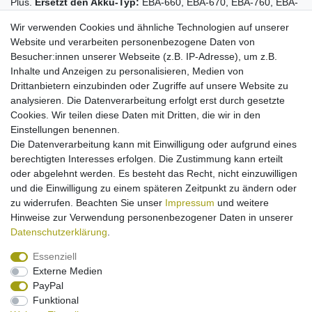
Plus.
Ersetzt den Akku-Typ:
EBA-660, EBA-670, EBA-760, EBA-
770, L36880-N2501-A110, L36880-N6051-A103, L36880-N6981-
Wir verwenden Cookies und ähnliche Technologien auf unserer
A100, L36880-N7101-A110, L36880-N7101-A111, V30145-
Website und verarbeiten personenbezogene Daten von
K1310-X277, V30145-K1310-X289, V30145-K1310-X321,
Besucher:innen unserer Webseite (z.B. IP-Adresse), um z.B.
V30145-K1310-X328, V30145-K1310-X329, V30145-K1310-
Inhalte und Anzeigen zu personalisieren, Medien von
X363, V30145-K1310-X363, V30145-K1310-X398, V30145-
Drittanbietern einzubinden oder Zugriffe auf unsere Website zu
K1310-X453.
Maße:
ca. 52 x 38 x 4 mm.
Kapazität: 600 mAh.
analysieren. Die Datenverarbeitung erfolgt erst durch gesetzte
Stärkster erwerbbarer Akku dieser Modelle
Cookies. Wir teilen diese Daten mit Dritten, die wir in den
Ausgestattet mit Qualitätszellen
Einstellungen benennen.
geprüfte Qualitätsakkus
Die Datenverarbeitung kann mit Einwilligung oder aufgrund eines
Kein Billigakku, sondern streng kontrollierte Markenware
berechtigten Interesses erfolgen. Die Zustimmung kann erteilt
nach allen EU-Normen
oder abgelehnt werden. Es besteht das Recht, nicht einzuwilligen
Überlade-, Hitze- und Kurzschlussschutz
und die Einwilligung zu einem späteren Zeitpunkt zu ändern oder
Ladbar mit Originalnetzteil
zu widerrufen. Beachten Sie unser
Impressum
und weitere
High-End Li-Ion Technologie: hohe Kapazität ohne
Hinweise zur Verwendung personenbezogener Daten in unserer
Memory-Effekt
Daten­schutz­erklärung
.
Essenziell
Externe Medien
PayPal
Funktional