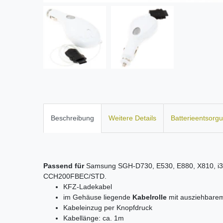
Beschreibung
Weitere Details
Batterieentsorg
Passend für
Samsung SGH-D730, E530, E880, X810, i
CCH200FBEC/STD.
KFZ-Ladekabel
im Gehäuse liegende
Kabelrolle
mit ausziehbare
Kabeleinzug per Knopfdruck
Kabellänge: ca. 1m