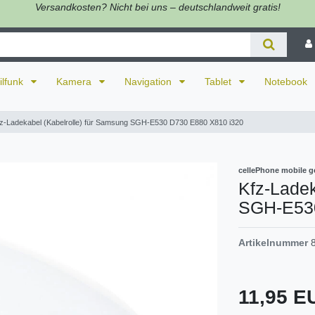
Versandkosten? Nicht bei uns – deutschlandweit gratis!
ilfunk
Kamera
Navigation
Tablet
Notebook
z-Ladekabel (Kabelrolle) für Samsung SGH-E530 D730 E880 X810 i320
cellePhone mobile g
Kfz-Ladek
SGH-E530
Artikelnummer
11,95 