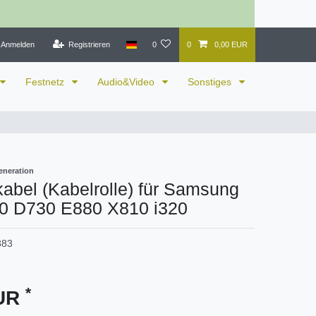
Anmelden
Registrieren
0
0
0,00 EUR
Festnetz
Audio&Video
Sonstiges
eneration
abel (Kabelrolle) für Samsung
 D730 E880 X810 i320
883
*
EUR