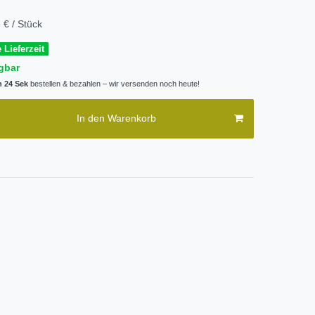
 € / Stück
 Lieferzeit
gbar
n 24 Sek
bestellen & bezahlen – wir versenden noch heute!
In den Warenkorb