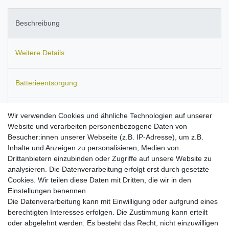
Beschreibung
Weitere Details
Batterieentsorgung
Informationen zur Produktsicherheit
Wir verwenden Cookies und ähnliche Technologien auf unserer
Website und verarbeiten personenbezogene Daten von
Besucher:innen unserer Webseite (z.B. IP-Adresse), um z.B.
Inhalte und Anzeigen zu personalisieren, Medien von
Drittanbietern einzubinden oder Zugriffe auf unsere Website zu
Passend für
Alcatel One Touch (OT) 156, 310, 311, 312, 331,
analysieren. Die Datenverarbeitung erfolgt erst durch gesetzte
332, 355, 511, 512, 525, 535, 556, 557, 565, 711, 715, 735, 756,
Cookies. Wir teilen diese Daten mit Dritten, die wir in den
757, 835, C550, C551, C552, C560, C630, C635, C651, C652,
Einstellungen benennen.
C750, C753, E100, E105, E157, E158, E159, E160, E205, E252,
Die Datenverarbeitung kann mit Einwilligung oder aufgrund eines
E256, E257, E259, E260, E265. Tevion MD41900.
berechtigten Interesses erfolgen. Die Zustimmung kann erteilt
kompaktes
Reise-Ladegerät
mit flexibler
oder abgelehnt werden. Es besteht das Recht, nicht einzuwilligen
Eingangsspannung