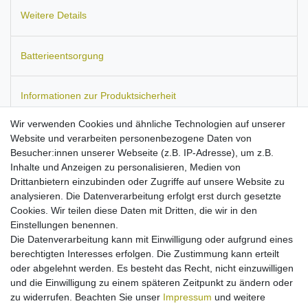
Weitere Details
Batterieentsorgung
Informationen zur Produktsicherheit
Wir verwenden Cookies und ähnliche Technologien auf unserer
Website und verarbeiten personenbezogene Daten von
Besucher:innen unserer Webseite (z.B. IP-Adresse), um z.B.
Passend für:
Inhalte und Anzeigen zu personalisieren, Medien von
Drittanbietern einzubinden oder Zugriffe auf unsere Website zu
- Apple iPhone / iPod / iPad
analysieren. Die Datenverarbeitung erfolgt erst durch gesetzte
- Navigationsgeräte z.B. TomTom, Garmin
Cookies. Wir teilen diese Daten mit Dritten, die wir in den
- PDA und Smartphone
Einstellungen benennen.
- und viele weitere Geräte, die einen höheren Ladestrom
Die Datenverarbeitung kann mit Einwilligung oder aufgrund eines
benötigen
berechtigten Interesses erfolgen. Die Zustimmung kann erteilt
Reise-Ladegerät mit USB-Buchse
oder abgelehnt werden. Es besteht das Recht, nicht einzuwilligen
Input: 100-250V
und die Einwilligung zu einem späteren Zeitpunkt zu ändern oder
Ausgangsspannung: 5V
zu widerrufen. Beachten Sie unser
Impressum
und weitere
Ausgangsstrom: 2100mA