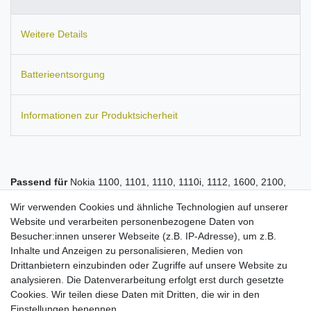
Weitere Details
Batterieentsorgung
Informationen zur Produktsicherheit
Passend für
Nokia 1100, 1101, 1110, 1110i, 1112, 1600, 2100,
2300, 2310, 2600, 2610, 2626, 2650, 2652, 3100, 3108, 3120,
Wir verwenden Cookies und ähnliche Technologien auf unserer
3128, 3200, 3210, 3220, 3230, 3300, 3310, 3330, 3410, 3510,
Website und verarbeiten personenbezogene Daten von
3510i, 3530, 3650, 3660, 5100, 5110, 5140, 5140i, 5210, 5510,
Besucher:innen unserer Webseite (z.B. IP-Adresse), um z.B.
6020, 6021, 6030, 6060, 6100, 6108, 6110, 6130, 6150, 6170,
Inhalte und Anzeigen zu personalisieren, Medien von
6210, 6200, 6220, 6230, 6230i, 6250, 6260, 6310, 6310i, 6510,
Drittanbietern einzubinden oder Zugriffe auf unsere Website zu
6600, 6610, 6610i, 6630, 6650, 6670, 6680, 6681, 6800, 6810,
analysieren. Die Datenverarbeitung erfolgt erst durch gesetzte
6820, 6822, 7110, 7200, 7210, 7250, 7250i, 7260, 7270, 7280,
Cookies. Wir teilen diese Daten mit Dritten, die wir in den
7360, 7380, 7600, 7610, 7650, 7710, 8210, 8310, 8800, 8810,
Einstellungen benennen.