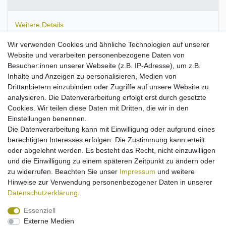
Weitere Details
Wir verwenden Cookies und ähnliche Technologien auf unserer
Batterieentsorgung
Website und verarbeiten personenbezogene Daten von
Besucher:innen unserer Webseite (z.B. IP-Adresse), um z.B.
Inhalte und Anzeigen zu personalisieren, Medien von
Informationen zur Produktsicherheit
Drittanbietern einzubinden oder Zugriffe auf unsere Website zu
analysieren. Die Datenverarbeitung erfolgt erst durch gesetzte
Cookies. Wir teilen diese Daten mit Dritten, die wir in den
Einstellungen benennen.
Die Datenverarbeitung kann mit Einwilligung oder aufgrund eines
Passend für
Samsung SGH-A100, A110, i500, N400.
berechtigten Interesses erfolgen. Die Zustimmung kann erteilt
kompaktes
Reise-Ladegerät
mit flexibler
oder abgelehnt werden. Es besteht das Recht, nicht einzuwilligen
Eingangsspannung
und die Einwilligung zu einem späteren Zeitpunkt zu ändern oder
Input
100-250V
zu widerrufen. Beachten Sie unser
Impressum
und weitere
Betriebs-
LED
Hinweise zur Verwendung personenbezogener Daten in unserer
Kabellänge
ca. 1,20m
Daten­schutz­erklärung
.
Essenziell
Externe Medien