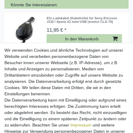
Könnte Sie interessieren:
Kfz-Ladekabel (Kabelrolle) für Sony-Ericsson
J132 / Xperia X1 mini-USB (ersetzt CLA-70)
11,95 € *
In den Warenkorb
*
inkl. ges. MwSt.
zzgl.
Versandkosten
Wir verwenden Cookies und ähnliche Technologien auf unserer
Website und verarbeiten personenbezogene Daten von
Besucher:innen unserer Webseite (z.B. IP-Adresse), um z.B.
[Paket] Kfz-Ladekabel für Sony-Ericsson J132 /
Xperia X1 (ersetzt CLA-70) (mini-USB)
Inhalte und Anzeigen zu personalisieren, Medien von
Drittanbietern einzubinden oder Zugriffe auf unsere Website zu
8,95 € *
analysieren. Die Datenverarbeitung erfolgt erst durch gesetzte
In den Warenkorb
Cookies. Wir teilen diese Daten mit Dritten, die wir in den
*
inkl. ges. MwSt.
zzgl.
Versandkosten
Einstellungen benennen.
Die Datenverarbeitung kann mit Einwilligung oder aufgrund eines
berechtigten Interesses erfolgen. Die Zustimmung kann erteilt
[Paket] USB Datenkabel für Sony-Ericsson
oder abgelehnt werden. Es besteht das Recht, nicht einzuwilligen
J132/Xperia X1 (ersetzt DMU-70) (mini-USB)
und die Einwilligung zu einem späteren Zeitpunkt zu ändern oder
6,95 € *
zu widerrufen. Beachten Sie unser
Impressum
und weitere
Hinweise zur Verwendung personenbezogener Daten in unserer
In den Warenkorb