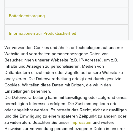
Batterieentsorgung
Informationen zur Produktsicherheit
Wir verwenden Cookies und ähnliche Technologien auf unserer
Website und verarbeiten personenbezogene Daten von
Besucher:innen unserer Webseite (z.B. IP-Adresse), um z.B.
Passend für:
Motorola A668, V80.
Ersetzt den Akku-Typ:
Inhalte und Anzeigen zu personalisieren, Medien von
BA620, SNN5614A, SNN5614B, CFNN1033.
Maße:
ca. 47 x 36 x
Drittanbietern einzubinden oder Zugriffe auf unsere Website zu
6 mm.
Kapazität: 700 mAh.
analysieren. Die Datenverarbeitung erfolgt erst durch gesetzte
Stärkster erwerbbarer Akku dieser Modelle
Cookies. Wir teilen diese Daten mit Dritten, die wir in den
Ausgestattet mit Qualitätszellen
Einstellungen benennen.
geprüfte PolarCell-Qualitätsakkus
Die Datenverarbeitung kann mit Einwilligung oder aufgrund eines
Kein Billigakku, sondern streng kontrollierte Markenware
berechtigten Interesses erfolgen. Die Zustimmung kann erteilt
nach allen EU-Normen
oder abgelehnt werden. Es besteht das Recht, nicht einzuwilligen
Überlade-, Hitze- und Kurzschlussschutz
und die Einwilligung zu einem späteren Zeitpunkt zu ändern oder
Ladbar mit Originalnetzteil
zu widerrufen. Beachten Sie unser
Impressum
und weitere
High-End Li-Ion Technologie: hohe Kapazität ohne
Hinweise zur Verwendung personenbezogener Daten in unserer
Memory-Effekt