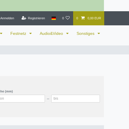
Anmelden
Registrieren
0
0
0,00 EUR
Festnetz
Audio&Video
Sonstiges
he (mm)
–