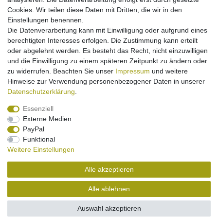
*
inkl. ges. MwSt.
zzgl.
Versandkosten
Cookies. Wir teilen diese Daten mit Dritten, die wir in den
Einstellungen benennen.
Die Datenverarbeitung kann mit Einwilligung oder aufgrund eines
berechtigten Interesses erfolgen. Die Zustimmung kann erteilt
Akku Li-Polymer für Caterpillar CAT S75 /
BM1S1B (Ersatz für CCW5000-1)
oder abgelehnt werden. Es besteht das Recht, nicht einzuwilligen
17,95 € *
und die Einwilligung zu einem späteren Zeitpunkt zu ändern oder
zu widerrufen. Beachten Sie unser
Impressum
und weitere
In den Warenkorb
Hinweise zur Verwendung personenbezogener Daten in unserer
*
inkl. ges. MwSt.
zzgl.
Versandkosten
Daten­schutz­erklärung
.
Essenziell
Externe Medien
PayPal
Funktional
Weitere Einstellungen
Impressum
Daten­schutz­erklärung
Widerrufs­recht
Alle akzeptieren
Kontakt
Vertrag widerrufen
Alle ablehnen
Auswahl akzeptieren