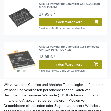
Akku Li-Polymer für Caterpillar CAT S52 (Ersatz
für APP00307)
17,95 € *
In den Warenkorb
*
inkl. ges. MwSt.
zzgl.
Versandkosten
Akku Li-Polymer für Caterpillar Cat S60 (ersetzt
APP-12F-F5757I-CGX-111)
13,95 € *
In den Warenkorb
*
inkl. ges. MwSt.
zzgl.
Versandkosten
Wir verwenden Cookies und ähnliche Technologien auf unserer
Akku Li-Polymer für Caterpillar CAT S61 (ersetzt
Website und verarbeiten personenbezogene Daten von
APP00262)
Besucher:innen unserer Webseite (z.B. IP-Adresse), um z.B.
15,95 € *
Inhalte und Anzeigen zu personalisieren, Medien von
Drittanbietern einzubinden oder Zugriffe auf unsere Website zu
In den Warenkorb
analysieren. Die Datenverarbeitung erfolgt erst durch gesetzte